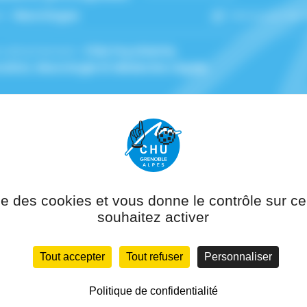
n :
Neurologue
Service(s) de
 rattachement :
Pôle Psychiatrie,
ation, Neurologie Et Médecine Légale
logie générale polyvalente
ise des cookies et vous donne le contrôle sur 
patients porteurs d'une sclérose en plaques
souhaitez activer
 et de Compétences SEP de Grenoble et de l'hôpital de j
 la SEP et de l'ARSEP
Tout accepter
Tout refuser
Personnaliser
Politique de confidentialité