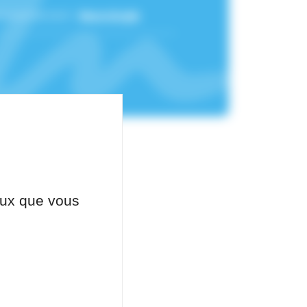
 rattachement :
Neurologie
ceux que vous
our de neurologie.