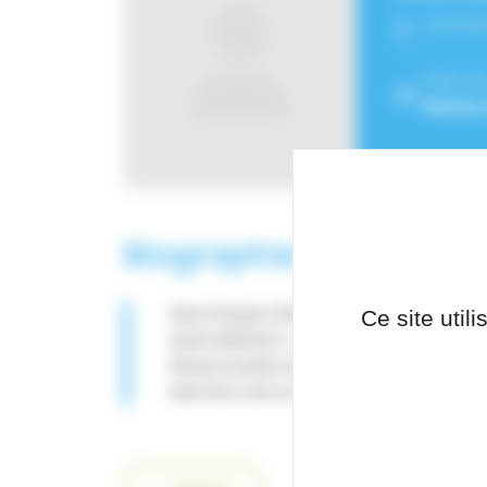
Fonctio
Pôle de
Rééduc
Biographie
Neurologue dans le service de neuro
Ce site util
Spécialisation : prise en charge des 
Responsable du Centre de Ressources
Membre de la Société Francophone de
Retour