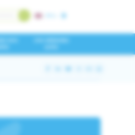
A+
/
A-
NEZ NOS
CHU GRENOBLE
IPES
ALPES