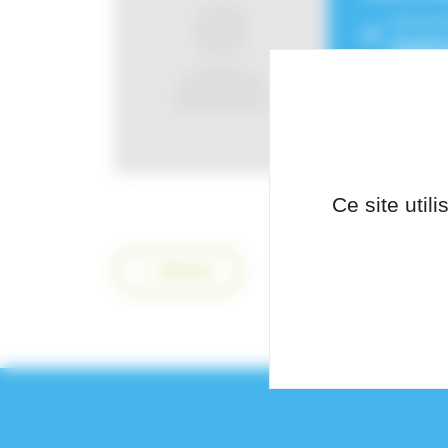
Service
réanim
Ce site util
Retour