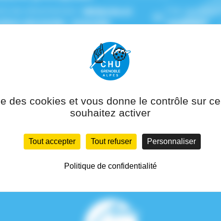
(s) de rattachement :
Médecine et
Pôle de ratta
ation néonatale - Grenoble
Génétique
ise des cookies et vous donne le contrôle sur 
souhaitez activer
Tout accepter
Tout refuser
Personnaliser
Politique de confidentialité