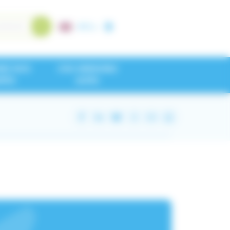
A+
/
A-
NEZ NOS
CHU GRENOBLE
IPES
ALPES