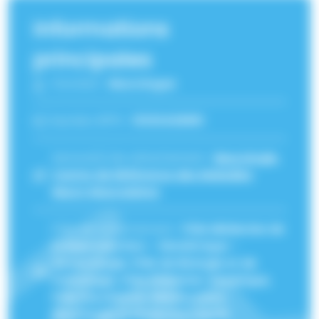
Informations
principales
Fonction :
Neurologue
Numéro RPPS :
10100428951
Service(s) de rattachement :
Neurologie
,
Centre de Référence des Maladies
Neuro Musculaires
Pôle de rattachement :
Pôle Médecine de
la Reproduction - Obstétrique -
Gynécologie, Pôle de Biologie et de
Pathologie, Pôle Pédiatrie-Génétique,
Pôle Psychiatrie, Rééducation,
Neurologie Et Médecine Légale