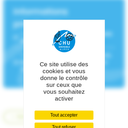
Informations
principales
Service(s) de rattachement :
Psychiatrie
de l'adulte
Pôle de rattachement :
Pôle Psychiatrie,
Rééducation, Neurologie Et Médecine
Ce site utilise des
Légale
cookies et vous
donne le contrôle
sur ceux que
vous souhaitez
activer
Tout accepter
Retour
Tout refuser