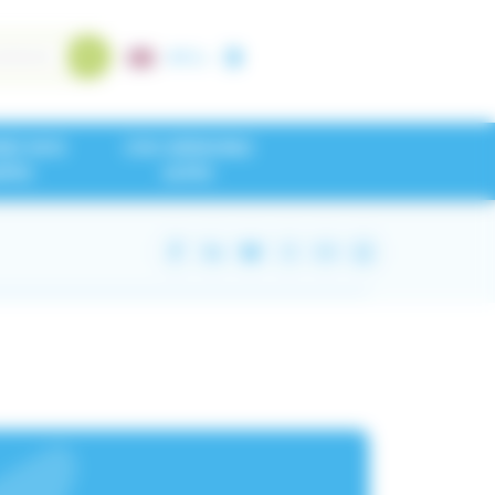
A+
/
A-
NEZ NOS
CHU GRENOBLE
IPES
ALPES