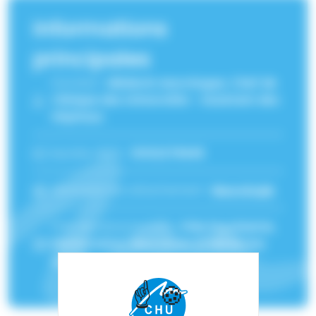
Informations
principales
Fonction :
Médecin neurologue, Chef de
Clinique des Universités - Assistant des
Hôpitaux
Numéro RPPS :
10102276945
Service(s) de rattachement :
Neurologie
Pôle de rattachement :
Pôle Psychiatrie,
Rééducation, Neurologie Et Médecine
Légale