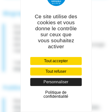
Biographie
Ce site utilise des
cookies et vous
Docteur en Médecine
donne le contrôle
Diplôme d'Enseignement Spécialisé en
sur ceux que
Neurologie
vous souhaitez
Membre de la Société Française de Neurologie
activer
Vasculaire
Tout accepter
Twitter Axe neuroscience clinique :
https://twitter.com/Grenoble_Neuro
Tout refuser
Personnaliser
Publications scientifiques
Politique de
confidentialité
Researchgate :
https://www.researchgate.net/profile/Loic-