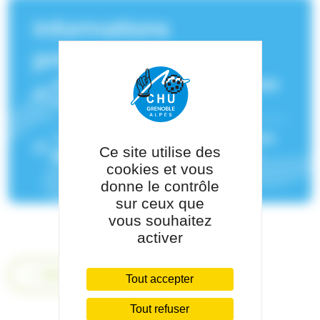
Informations
principales
Service(s) de rattachement :
Anesthésie
– Hôpital Couple Enfant
Pôle de rattachement :
Pôle Anesthésie
Ce site utilise des
Réanimation
cookies et vous
donne le contrôle
sur ceux que
vous souhaitez
activer
Retour
Tout accepter
Tout refuser