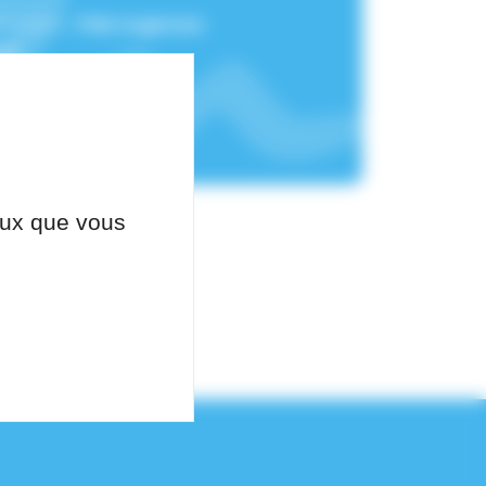
chement :
Pôle Urgences
üe
ceux que vous