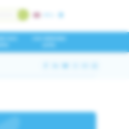
A+
/
A-
NEZ NOS
CHU GRENOBLE
IPES
ALPES