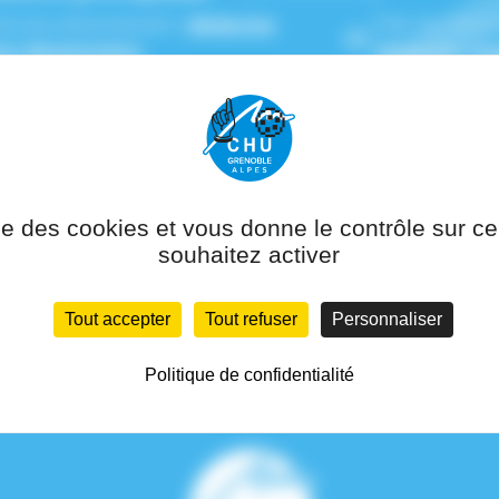
(s) de rattachement :
Médecine
Pôle de ratta
ive-Réanimation
Médecine Aig
ise des cookies et vous donne le contrôle sur 
souhaitez activer
Tout accepter
Tout refuser
Personnaliser
Politique de confidentialité