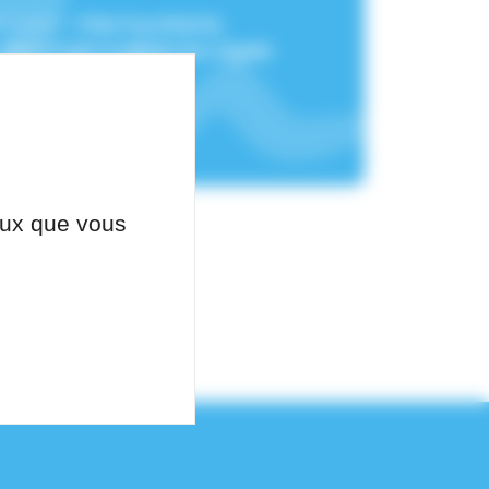
chement :
Pôle Psychiatrie,
Neurologie Et Médecine Légale
ceux que vous