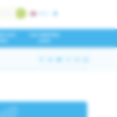
A+
/
A-
NEZ NOS
CHU GRENOBLE
IPES
ALPES