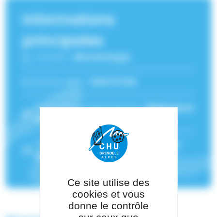
Informations
principales
Fonction :
Néonatologue
Numéro RPPS :
10101727310
Service(s) de rattachement :
Médecine et
réanimation néonatale - Grenoble
Pôle de rattachement :
Pôle Pédiatrie-
Génétique
Ce site utilise des
cookies et vous
donne le contrôle