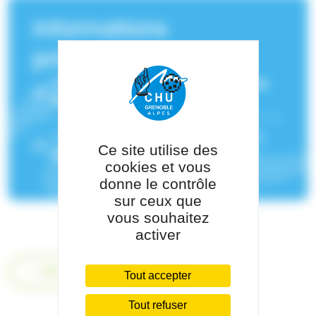
Informations
principales
Service(s) de rattachement :
Médecine
Intensive-Réanimation
Pôle de rattachement :
Pôle Urgences
Ce site utilise des
Médecine Aigüe
cookies et vous
donne le contrôle
sur ceux que
vous souhaitez
activer
Retour
Tout accepter
Tout refuser