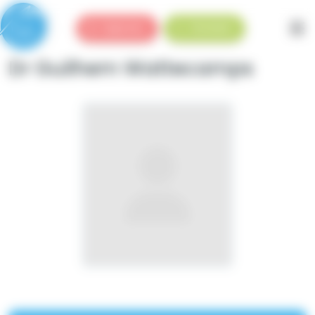
Panneau de gestion des cookies
Urgences
Standard
Dr Guilhem Wattecamps