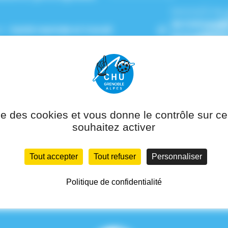
Service(s) de
de Pathologie
n :
Santé mentale et travail
Environnemen
Prévention et
 rattachement :
Pôle Santé Publique
ise des cookies et vous donne le contrôle sur 
souhaitez activer
Tout accepter
Tout refuser
Personnaliser
Politique de confidentialité