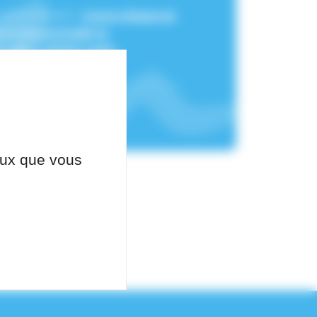
 rattachement :
Centre Régional
 Professionnelle et
taEle (CRPPE) AuRA
,
 Santé au Travail
ceux que vous