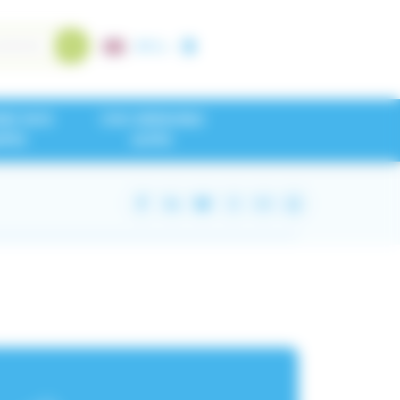
A+
/
A-
NEZ NOS
CHU GRENOBLE
IPES
ALPES