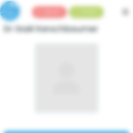
Panneau de gestion des cookies
Urgences
Standard
Dr Gaël Kerschbaumer