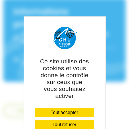
Informations
principales
Service(s) de rattachement :
Chirurgie
orthopédique et traumatologie
Pôle de rattachement :
Pôle de
Ce site utilise des
Chirurgies de Michallon
cookies et vous
donne le contrôle
sur ceux que
vous souhaitez
activer
Retour
Tout accepter
Tout refuser