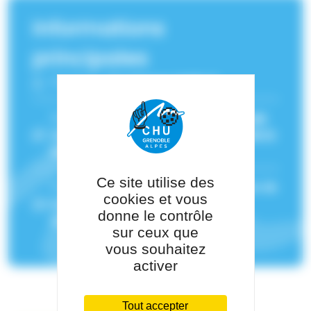
Informations
principales
Fonction :
Oncologue médical
Service(s) de rattachement :
Oncologie
médicale
,
Centre de cancérologie de la
femme
Ce site utilise des
Pôle de rattachement :
Pôle Médecine de
cookies et vous
la Reproduction - Obstétrique -
donne le contrôle
Gynécologie
sur ceux que
vous souhaitez
activer
Tout accepter