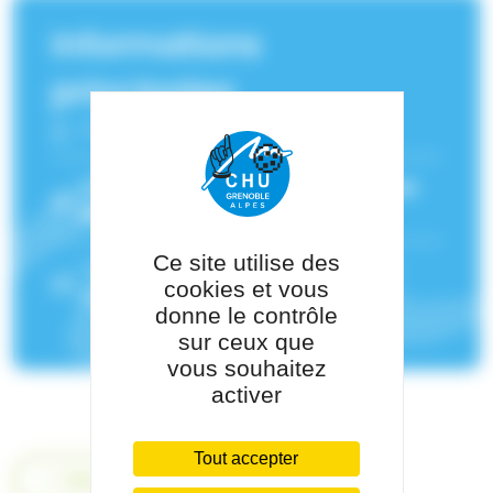
Informations
principales
Fonction :
Médecin
Service(s) de rattachement :
Médecine
gériatrique - Voiron
Ce site utilise des
Pôle de rattachement :
Pôle Médico-
cookies et vous
Chirurgical Voiron
donne le contrôle
sur ceux que
vous souhaitez
activer
Tout accepter
Retour