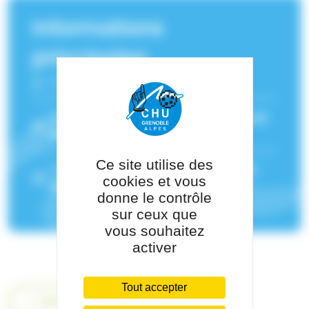
Informations
principales
Fonction :
Onco-pédiatre
Service(s) de rattachement :
Hémato et
Oncologie pédiatrique
Ce site utilise des
Pôle de rattachement :
Pôle Pédiatrie-
cookies et vous
Génétique
donne le contrôle
sur ceux que
vous souhaitez
activer
Tout accepter
Retour