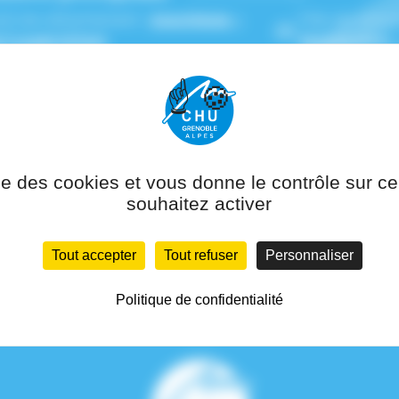
(s) de rattachement :
Anesthésie –
Pôle de ratta
l Couple Enfant
Réanimation
ise des cookies et vous donne le contrôle sur 
souhaitez activer
Tout accepter
Tout refuser
Personnaliser
Politique de confidentialité