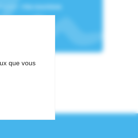
chement :
Pôle Anesthésie
ceux que vous