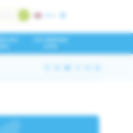
A+
/
A-
NEZ NOS
CHU GRENOBLE
IPES
ALPES