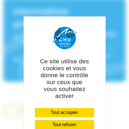
Informations
principales
Service(s) de rattachement :
Chirurgie de
l'arthrose et du sport
Pôle de rattachement :
Pôle Humain en
Ce site utilise des
Mouvement Sud
cookies et vous
donne le contrôle
sur ceux que
vous souhaitez
activer
Retour
Tout accepter
Tout refuser