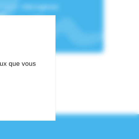
chement :
Pôle Urgences
üe
ceux que vous