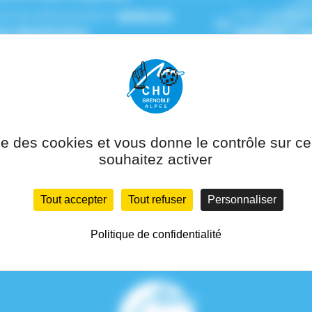
(s) de rattachement :
Médecine
Pôle de ratta
ive-Réanimation
Médecine Aig
ise des cookies et vous donne le contrôle sur 
souhaitez activer
Tout accepter
Tout refuser
Personnaliser
Politique de confidentialité