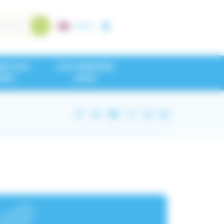
A+
/
A-
NEZ NOS
CHU GRENOBLE
IPES
ALPES