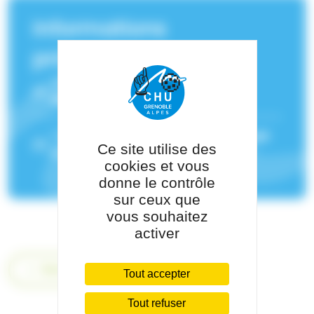
Informations
principales
Service(s) de rattachement :
Hématologie biologique
Pôle de rattachement :
Pôle de Biologie
Ce site utilise des
et de Pathologie
cookies et vous
donne le contrôle
sur ceux que
vous souhaitez
activer
Retour
Tout accepter
Tout refuser