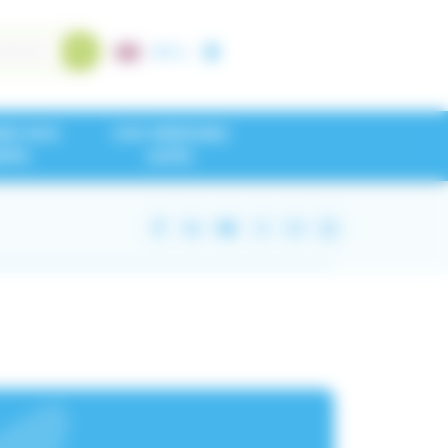
A+
/
A-
NEZ NOS
CHU GRENOBLE
IPES
ALPES