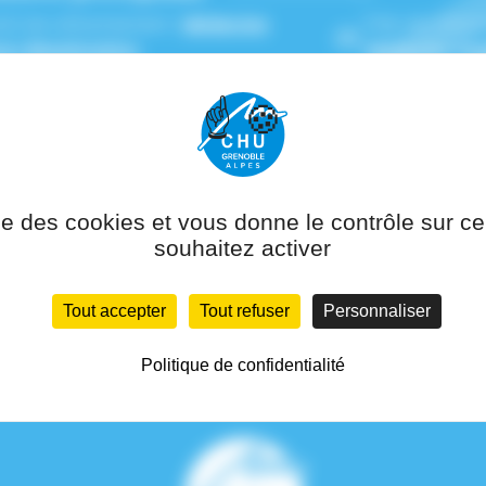
(s) de rattachement :
Médecine
Pôle de ratta
ive-Réanimation
Médecine Aig
ise des cookies et vous donne le contrôle sur 
souhaitez activer
Tout accepter
Tout refuser
Personnaliser
Politique de confidentialité