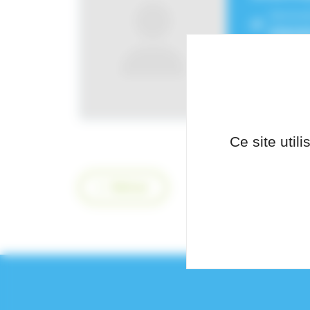
Service
Intens
Ce site util
Retour