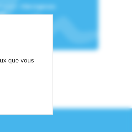
chement :
Pôle Urgences
üe
ceux que vous