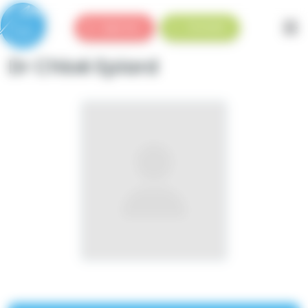
Panneau de gestion des cookies
Urgences
Standard
Dr Chloé Epiard