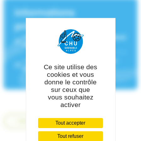
Informations
principales
Service(s) de rattachement :
Médecine et
réanimation néonatale - Grenoble
Pôle de rattachement :
Pôle Pédiatrie-
Ce site utilise des
Génétique
cookies et vous
donne le contrôle
sur ceux que
vous souhaitez
activer
Retour
Tout accepter
Tout refuser