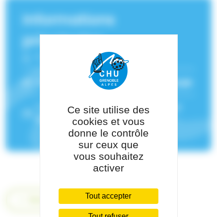
Informations
principales
Fonction :
Cardiologue
Service(s) de rattachement :
Cardiologie
Pôle de rattachement :
Pôle Thorax et
Ce site utilise des
Vaisseaux
cookies et vous
donne le contrôle
sur ceux que
vous souhaitez
activer
Tout accepter
Retour
Tout refuser