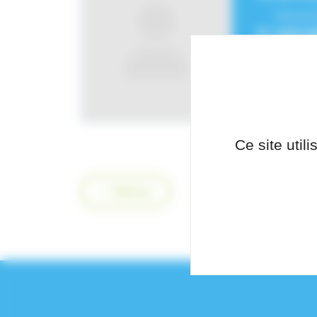
Service
polyva
interna
Ce site util
Retour