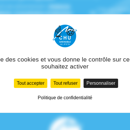
(s) de rattachement :
Pédiatrie
Pôle de ratta
lente
,
Consultation d'adoption
Génétique
tionale
,
Infectiologie pédiatrique
ise des cookies et vous donne le contrôle sur 
souhaitez activer
Tout accepter
Tout refuser
Personnaliser
Politique de confidentialité