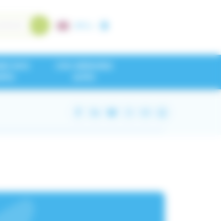
A+
/
A-
NEZ NOS
CHU GRENOBLE
IPES
ALPES