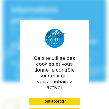
Informations
principales
Fonction :
Néphro-pédiatre
Service(s) de rattachement :
Néphrologie
pédiatrique
,
Pédiatrie polyvalente
Ce site utilise des
Pôle de rattachement :
Pôle Pédiatrie-
cookies et vous
Génétique
donne le contrôle
sur ceux que
vous souhaitez
activer
Tout accepter
Retour