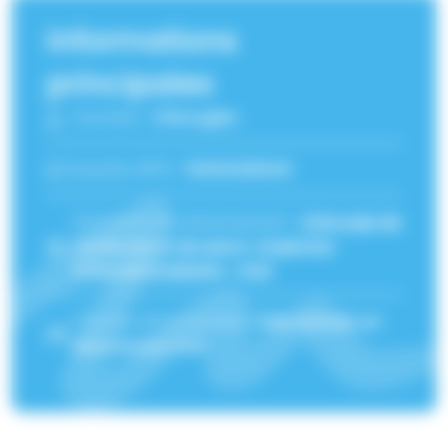
Informations
principales
Fonction :
Chirurgien
Numéro RPPS :
10003128344
Service(s) de rattachement :
Chirurgie de
l'arthrose et du sport
,
Urgences
traumatologiques - Sud
Pôle de rattachement :
Pôle Humain en
Mouvement Sud