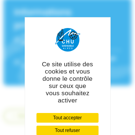
Informations
principales
Service(s) de rattachement :
Hématologie biologique
Pôle de rattachement :
Pôle de Biologie
Ce site utilise des
et de Pathologie
cookies et vous
donne le contrôle
sur ceux que
vous souhaitez
activer
Retour
Tout accepter
Tout refuser