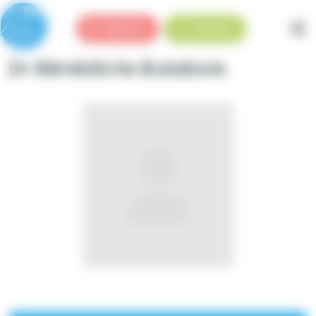
Panneau de gestion des cookies
Urgences
Standard
Dr Bénédicte Bulabois