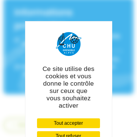
Informations
principales
Service(s) de rattachement :
Psychiatrie
de l'adulte
Pôle de rattachement :
Pôle Psychiatrie,
Rééducation, Neurologie Et Médecine
Ce site utilise des
Légale
cookies et vous
donne le contrôle
sur ceux que
vous souhaitez
activer
Tout accepter
Retour
Tout refuser