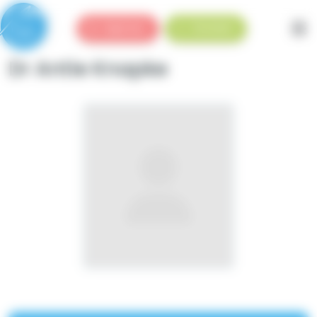
Panneau de gestion des cookies
Urgences
Standard
Dr Antie Knapke