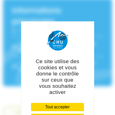
Informations
principales
Fonction :
Pédiatre
Service(s) de rattachement :
Immuno-
Rhumatologie pédiatrique
Ce site utilise des
Pôle de rattachement :
Pôle Pédiatrie-
cookies et vous
Génétique
donne le contrôle
sur ceux que
vous souhaitez
activer
Tout accepter
Retour