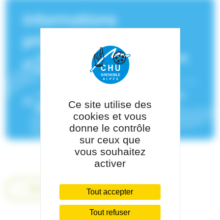
Informations
principales
Service(s) de rattachement :
Centre de
Coordination en Cancérologie
Pôle de rattachement :
Pôle Cancer et
Ce site utilise des
Maladie du sang
cookies et vous
donne le contrôle
sur ceux que
vous souhaitez
activer
Retour
Tout accepter
Tout refuser