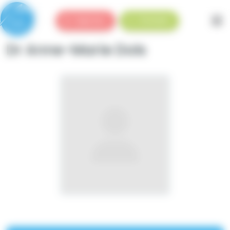
Panneau de gestion des cookies
Urgences
Standard
Dr Anne-Marie Dols