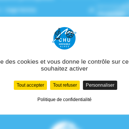
Service(s) de
n :
Sage femme
Obstétrique -
 rattachement :
Pôle Médecine de la
uction - Obstétrique - Gynécologie
ise des cookies et vous donne le contrôle sur 
souhaitez activer
Tout accepter
Tout refuser
Personnaliser
Politique de confidentialité