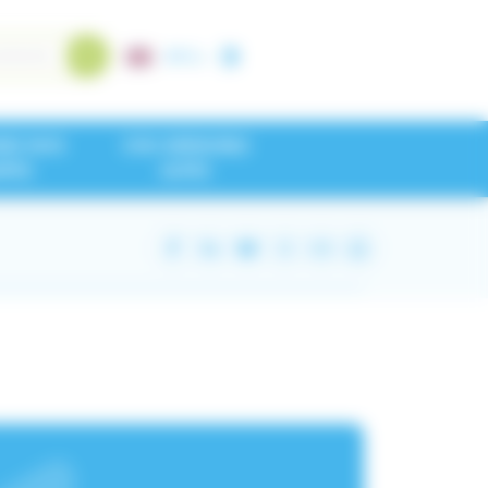
A+
/
A-
NEZ NOS
CHU GRENOBLE
IPES
ALPES