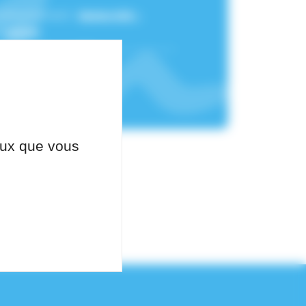
 rattachement :
Maternité -
 Voiron
ceux que vous