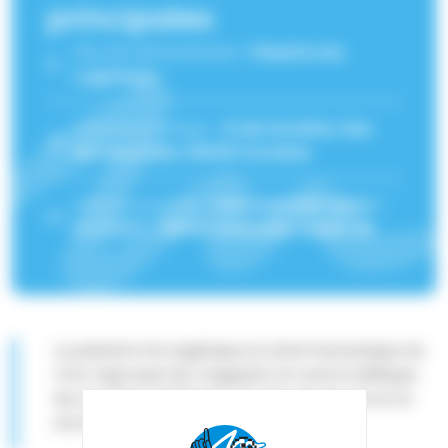
principales
Site de rattachement :
Plateforme
Logistique
Adresse physique :
ZI de Domène, Rue
des Bourelles 38420 Domène
Adresse postale :
CHU Grenoble Alpes -
CS 10217 - 38043 Grenoble Cedex 39
La plateforme logistique et pharmaceutique du
CHU regroupe les magasins, le centre éditique,
les archives médicales de plus de dix ans et le
service transport logistique.