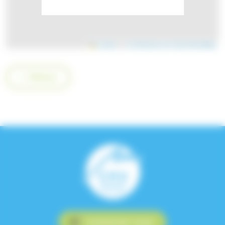
Leaflet
|
©
Contributeurs de OpenStreetMap
Retour
Contactez-nous