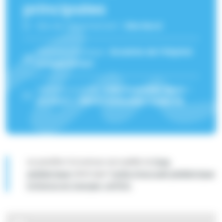
principales
Site de rattachement :
Site Nord
Adresse physique :
Enceinte de l'Hôpital
Couple Enfant
Adresse postale :
CHU Grenoble Alpes -
CS 10217 - 38043 Grenoble Cedex 10
Le pavillon Ecoutoux accueille la
Pass
pédiatrique
ainsi que l'
unité d’accueil pédiatrique
Enfance en Danger UAPED.