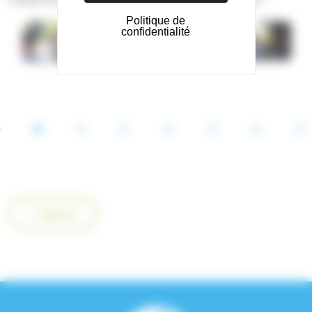
Politique de
confidentialité
2
3
4
5
6
7
8
Retour