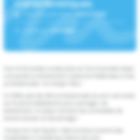
Caractéristiques
Date de publication :
08/07/2026
Catégorie :
Actualité
Pour la 3e année consécutive, le CHU Grenoble Alpes
a proposé un évènement musical et fédérateur à ses
professionnels : la CHUper fête !
En 2026, plus de 400 professionnels se sont retrouvés
sur le parvis Belledonne pour partager cet
évènement. Un beau moment de convivialité, de
bonne humeur et de partage !
Temps fort de l'après-midi, la scène ouverte des
hospitaliers a révélé les talents de cinq