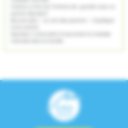
Podcat La Perche "Enfants de : grandir avec un
parent bipolaire"
Bicycle asso - Le coin des parents - L'expliquer
à son enfant
bipolaire-ordre.indd Comprendre la maladie
mentale dans la famille