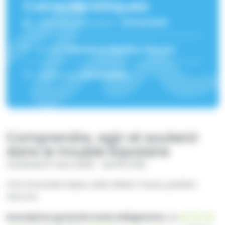
Caractéristiques
Date de publication :
21/03/2025
Lieu(x) :
Site Nord
,
Pavillon Vercors
Catégorie :
Evénement
Comprendre, agir et soutenir
dans le trouble bipolaire
Vendredi 21 mars 2025 - de 9h à 16h
CHU Grenoble Alpes, salle Gilbert Faure, pavillon
Vercors
Inscription gratuite mais obligatoire
, au
04 76 76