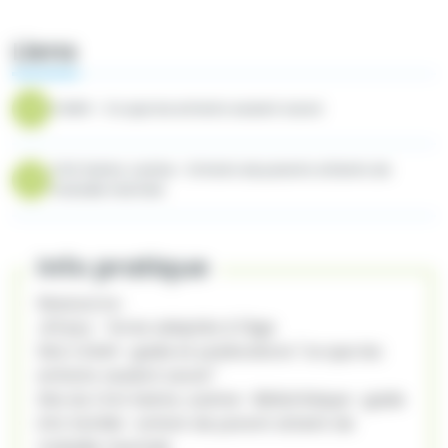
Liens
CAMH - Ce que les enfants veulent savoir
CHU Sainte Justine - Enfants de parents atteints de
maladie mentale
Info pratique
Ressource :
JEFpsy - livres adaptés à l'âge
Site CAMH- guide et publications "ce que les
enfants veulent savoir"
Site du CHU Sainte Justine- Bibliothèque- guide
info famille- enfant de parent atteint de
maladie mentale