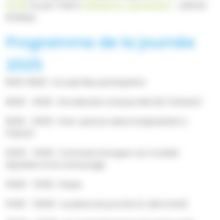
62 88
ou par mail à
CEBP@chu-grenoble.fr
- places
limitées
Programme de la journée
2025
8h15-9h00 : Accueil des participants
9h00 - 9h30 : Introduction à la journée (M. Polosan)
9h30 - 10h15 : Post-partum dans la bipolarité (J.
Pastol)
10h15 - 11h00 : Comment évoquer son trouble
bipolaire à son entourage
11h00 - 11h30 : Pause
11h30 - 12h00 : La place du proche (A. Bertrand)