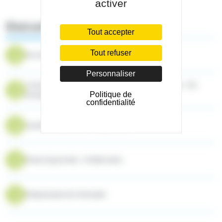
activer
Documents
Tout accepter
Tout refuser
Accompagnement de l'entourage - UNAFAM
Personnaliser
Comment évoquer son trouble à son entourage - K2-
Entrelien
Politique de
confidentialité
La place du proche - Argos 2001
Place du proche - Dr Bertrand
Présentation Dr Grimaldi