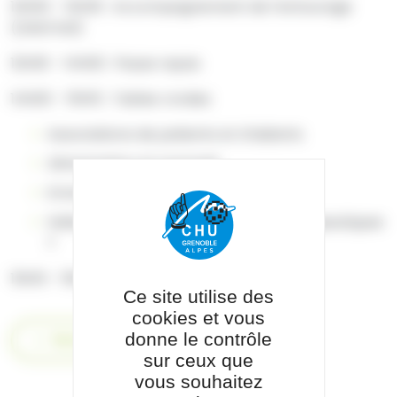
12h00 - 12h30 : Accompagnement de l’entourage
(UNAFAM)
12h30 - 14h00 : Pause repas
14h00 - 15h15 : Tables rondes
Associations de patients et d’aidants
Alimentation et sommeil
Emotions
Hallucinogènes : nouvelles pistes thérapeutiques
?
15h15 - 15h30 : Conclusion et perspectives
Ce site utilise des
cookies et vous
donne le contrôle
Retour
sur ceux que
vous souhaitez