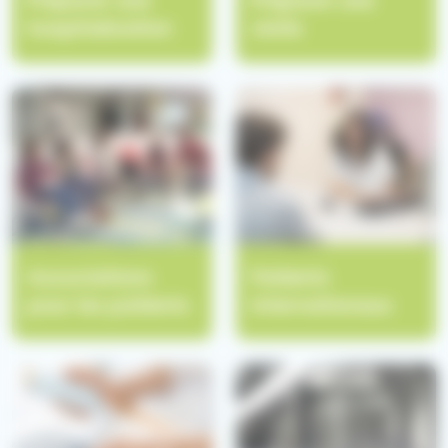
Préparer une
Préparer une
hospitalisation
visite
Associations
Patients
pour les patients
internationaux