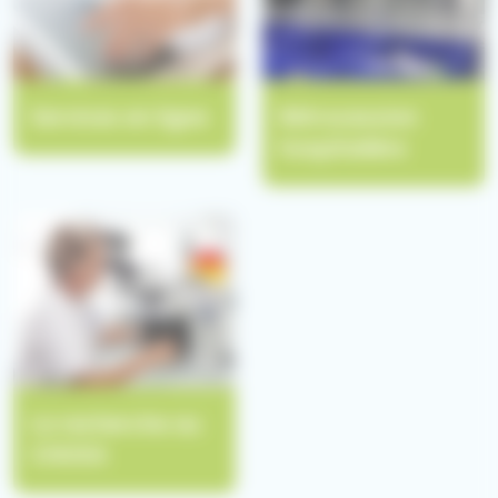
Services en ligne
Rétrocession
hospitalière
La recherche au
CHUGA